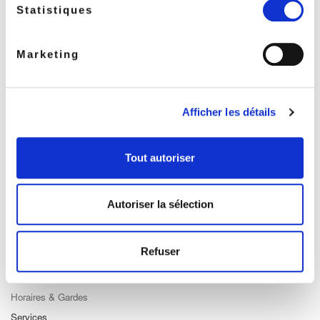
RECHERCHER
Rec
Statistiques
Marketing
ACCÈS RAPIDE
Accueil
Afficher les détails
Présentation
Spécialités
Tout autoriser
Aromathérapie
Matériel Médical
Orthopédie
Autoriser la sélection
Bébé
Offres du moment
Refuser
Le mois des infusions
Sonalto
Horaires & Gardes
Services