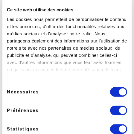
ACCÈS RAPIDE
Ce site web utilise des cookies.
Les cookies nous permettent de personnaliser le contenu
Accueil
et les annonces, d'offrir des fonctionnalités relatives aux
médias sociaux et d'analyser notre trafic. Nous
Présentation
partageons également des informations sur l'utilisation de
Spécialités
notre site avec nos partenaires de médias sociaux, de
Aromathérapie
publicité et d'analyse, qui peuvent combiner celles-ci
Matériel Médical
avec d'autres informations que vous leur avez fournies
Orthopédie
ou qu'ils ont collectées lors de votre utilisation de leurs
Bébé
services.
Offres du moment
Sélection
Le mois des infusions
Nécessaires
du
Sonalto
consentement
Horaires & Gardes
Préférences
Services
Nos services
Statistiques
Calendrier de vaccinations